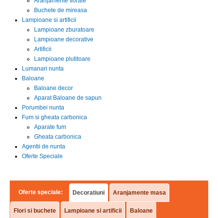
Aranjamente florale
Buchete de mireasa
Lampioane si artificii
Lampioane zburatoare
Lampioane decorative
Artificii
Lampioane plutitoare
Lumanari nunta
Baloane
Baloane decor
Aparat Baloane de sapun
Porumbei nunta
Fum si gheata carbonica
Aparate fum
Gheata carbonica
Agentii de nunta
Oferte Speciale
Oferte speciale:
Decoratiuni
Aranjamente masa
Flori si buchete
Lampioane si artificii
Baloane