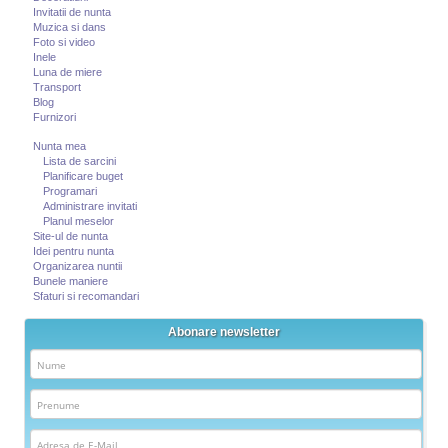
Invitatii de nunta
Muzica si dans
Foto si video
Inele
Luna de miere
Transport
Blog
Furnizori
Nunta mea
Lista de sarcini
Planificare buget
Programari
Administrare invitati
Planul meselor
Site-ul de nunta
Idei pentru nunta
Organizarea nuntii
Bunele maniere
Sfaturi si recomandari
Abonare newsletter