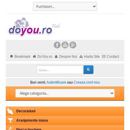
Bookmark
DoYou.ro
Despre Noi
Harta Site
Contact
Bun venit,
Autentificare
sau
Creaza cont nou
Decoratiuni
Aranjamente masa
Flori si buchete