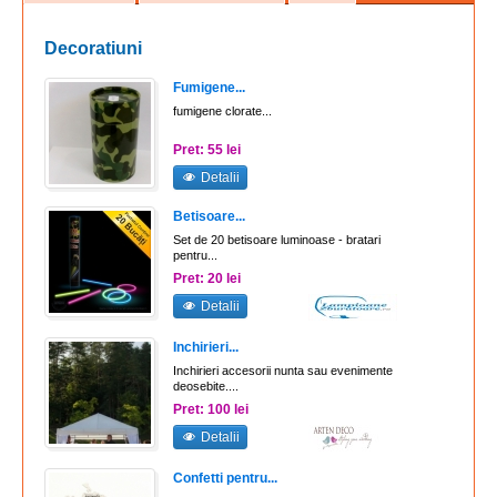
Decoratiuni
Fumigene...
fumigene clorate...
Pret: 55 lei
Detalii
Betisoare...
Set de 20 betisoare luminoase - bratari
pentru...
Pret: 20 lei
Detalii
Inchirieri...
Inchirieri accesorii nunta sau evenimente
deosebite....
Pret: 100 lei
Detalii
Confetti pentru...