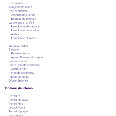
Decoratiuni
Aranjamente masa
Flori si buchete
Aranjamente florale
Buchete de mireasa
Lampioane si artificii
Lampioane zburatoare
Lampioane decorative
Artificii
Lampioane plutitoare
Lumanari nunta
Baloane
Baloane decor
Aparat Baloane de sapun
Porumbei nunta
Fum si gheata carbonica
Aparate fum
Gheata carbonica
Agentii de nunta
Oferte Speciale
Domenii de interes
DoYou.ro
Pentru Mireasa
Pentru Mire
Locatii Nunta
Torturi si prajituri
Decoratiuni