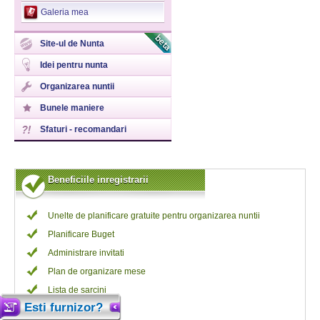
Galeria mea
Site-ul de Nunta
Idei pentru nunta
Organizarea nuntii
Bunele maniere
Sfaturi - recomandari
Beneficiile inregistrarii
Unelte de planificare gratuite pentru organizarea nuntii
Planificare Buget
Administrare invitati
Plan de organizare mese
Lista de sarcini
Esti furnizor?
Programari